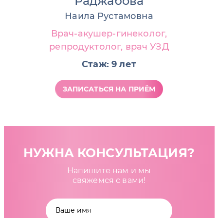
Раджабова
Наила Рустамовна
Врач-акушер-гинеколог,
репродуктолог, врач УЗД
Стаж: 9 лет
ЗАПИСАТЬСЯ НА ПРИЁМ
НУЖНА КОНСУЛЬТАЦИЯ?
Напишите нам и мы
свяжемся с вами!