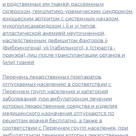
и родственных им тканей, рассеянным
склерозом, гемолитико-уремическим синдромом,
юношеским артритом с системным началом,
мукополисахаридозом i, ii и vi типов,
апластической анемией неуточненной,
наследственным дефицитом факторов ii
(фибриногена), vii (лабильного), x (стюарта -
прауэра), лиц после трансплантации органов и
(или) тканей
Перечень лекарственных препаратов,
отпускаемых населению в соответствии с
Перечнем групп населения и категорий
заболеваний, при амбулаторном лечении
которых лекарственные средства и изделия
медицинского назначения отпускаются по
рецептам врачей бесплатно, а также в
соответствии с Перечнем групп населения, при
амбулаторном лечении которых лекарственные